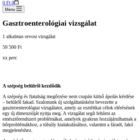
Shopping
0
Ft
0
cart
Menu
Gasztroenterológiai vizsgálat
1 alkalmas orvosi vizsgálat
59 500 Ft
xx perc
A szépség belülről kezdődik
A szépség és fiatalság megőrzése nem csupán külső ápolás kérdése
– belülről fakad. Szalonunk új szolgáltatásként bevezette a
gasztroenterológiai vizsgálatot, amely az esztétikai célok elérésének
egy új dimenzióját nyitja meg. A vizsgálat segít feltárni az
emésztőrendszeri problémákat, amelyek gyakran hozzájárulhatnak a
bőrproblémákhoz, a túlsúly kialakulásához, valamint a fáradt, fakó
megjelenéshez.