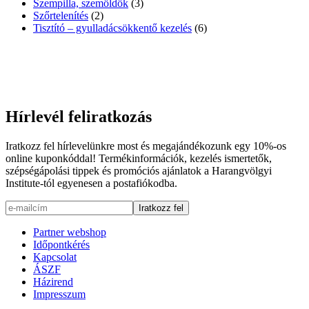
Szempilla, szemöldök
(3)
Szőrtelenítés
(2)
Tisztító – gyulladácsökkentő kezelés
(6)
Hírlevél feliratkozás
Iratkozz fel hírlevelünkre most és megajándékozunk egy 10%-os
online kuponkóddal! Termékinformációk, kezelés ismertetők,
szépségápolási tippek és promóciós ajánlatok a Harangvölgyi
Institute-tól egyenesen a postafiókodba.
Partner webshop
Időpontkérés
Kapcsolat
ÁSZF
Házirend
Impresszum