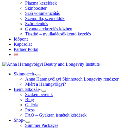
Plazma kezelések
Skinbooster
Száj volumenizálás
Szempilla, szemöldök
Szőrtelenítés
Gyanta arckezelés közben
Tisztító – gyulladácsökkentő kezelés
Időpont
Kapcsolat
Partner Portal
Skinnotech
Anna Harangvölgyi Skinnotech Longevity rendszer
Miért a Harangvölgyi?
Bemutatkozás
Szakembereink
Blog
Galéria
Press
FAQ – Gyakran ismételt kérdések
Shop
Summer Packages