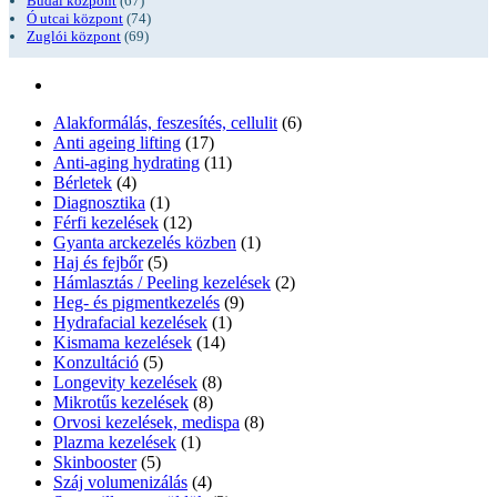
Budai központ
(67)
Ó utcai központ
(74)
Zuglói központ
(69)
Alakformálás, feszesítés, cellulit
(6)
Anti ageing lifting
(17)
Anti-aging hydrating
(11)
Bérletek
(4)
Diagnosztika
(1)
Férfi kezelések
(12)
Gyanta arckezelés közben
(1)
Haj és fejbőr
(5)
Hámlasztás / Peeling kezelések
(2)
Heg- és pigmentkezelés
(9)
Hydrafacial kezelések
(1)
Kismama kezelések
(14)
Konzultáció
(5)
Longevity kezelések
(8)
Mikrotűs kezelések
(8)
Orvosi kezelések, medispa
(8)
Plazma kezelések
(1)
Skinbooster
(5)
Száj volumenizálás
(4)