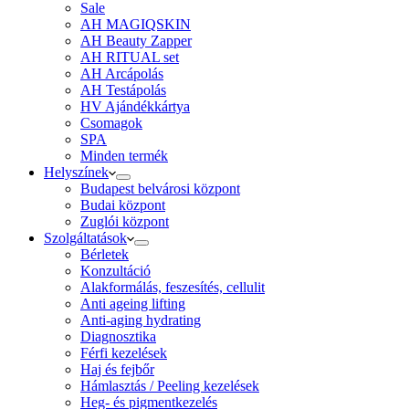
Sale
AH MAGIQSKIN
AH Beauty Zapper
AH RITUAL set
AH Arcápolás
AH Testápolás
HV Ajándékkártya
Csomagok
SPA
Minden termék
Helyszínek
Budapest belvárosi központ
Budai központ
Zuglói központ
Szolgáltatások
Bérletek
Konzultáció
Alakformálás, feszesítés, cellulit
Anti ageing lifting
Anti-aging hydrating
Diagnosztika
Férfi kezelések
Haj és fejbőr
Hámlasztás / Peeling kezelések
Heg- és pigmentkezelés