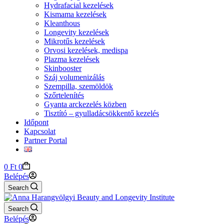
Hydrafacial kezelések
Kismama kezelések
Kleanthous
Longevity kezelések
Mikrotűs kezelések
Orvosi kezelések, medispa
Plazma kezelések
Skinbooster
Száj volumenizálás
Szempilla, szemöldök
Szőrtelenítés
Gyanta arckezelés közben
Tisztító – gyulladácsökkentő kezelés
Időpont
Kapcsolat
Partner Portal
Shopping
0
Ft
0
cart
Belépés
Search
Search
Belépés