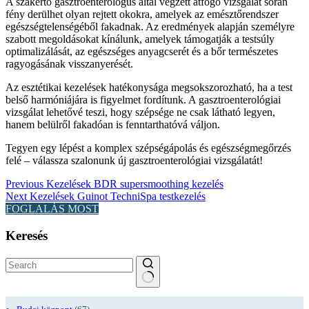
A szakértő gasztroenterológus által végzett átfogó vizsgálat során
fény derülhet olyan rejtett okokra, amelyek az emésztőrendszer
egészségtelenségéből fakadnak. Az eredmények alapján személyre
szabott megoldásokat kínálunk, amelyek támogatják a testsúly
optimalizálását, az egészséges anyagcserét és a bőr természetes
ragyogásának visszanyerését.
Az esztétikai kezelések hatékonysága megsokszorozható, ha a test
belső harmóniájára is figyelmet fordítunk. A gasztroenterológiai
vizsgálat lehetővé teszi, hogy szépsége ne csak látható legyen,
hanem belülről fakadóan is fenntarthatóvá váljon.
Tegyen egy lépést a komplex szépségápolás és egészségmegőrzés
felé – válassza szalonunk új gasztroenterológiai vizsgálatát!
Previous
Kezelések
BDR supersmoothing kezelés
Next
Kezelések
Guinot TechniSpa testkezelés
FOGLALÁS MOST
Keresés
No
results