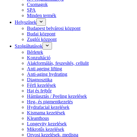
Csomagok
SPA
Minden termék
Helyszínek
Budapest belvárosi központ
Budai központ
Zuglói központ
Szolgáltatások
Bérletek
Konzultáció
Alakformálás, feszesítés, cellulit
Anti ageing lifting
Anti-aging hydrating
Diagnosztika
Férfi kezelések
Haj és fejbőr
Hámlasztás / Peeling kezelések
Heg- és pigmentkezelés
Hydrafacial kezelések
Kismama kezelések
Kleanthous
Longevity kezelések
Mikrotűs kezelések
Orvosi kezelések, medispa