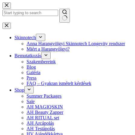
Skip
to
content
No
results
Skinnotech
Anna Harangvölgyi Skinnotech Longevity rendszer
Miért a Harangvölgyi?
Bemutatkozás
Szakembereink
Blog
Galéria
Press
FAQ – Gyakran ismételt kérdések
Shop
Summer Packages
Sale
AH MAGIQSKIN
AH Beauty Zapper
AH RITUAL set
AH Arcápolás
AH Testápolás
HV Ajándékkártya