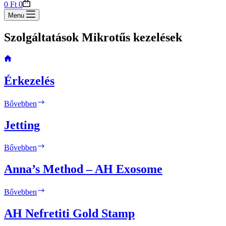
Shopping
0
Ft
0
cart
Menu
Szolgáltatások
Mikrotűs kezelések
Home
Érkezelés
Érkezelés
Bővebben
Jetting
Jetting
Bővebben
Anna’s Method – AH Exosome
Anna’s
Bővebben
Method
–
AH Nefretiti Gold Stamp
AH