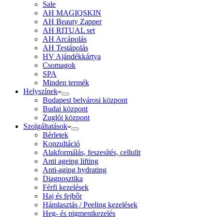
Sale
AH MAGIQSKIN
AH Beauty Zapper
AH RITUAL set
AH Arcápolás
AH Testápolás
HV Ajándékkártya
Csomagok
SPA
Minden termék
Helyszínek
Budapest belvárosi központ
Budai központ
Zuglói központ
Szolgáltatások
Bérletek
Konzultáció
Alakformálás, feszesítés, cellulit
Anti ageing lifting
Anti-aging hydrating
Diagnosztika
Férfi kezelések
Haj és fejbőr
Hámlasztás / Peeling kezelések
Heg- és pigmentkezelés