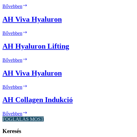
Exosome
AH
Bővebben
Nefretiti
Gold
AH Viva Hyaluron
Stamp
AH
Bővebben
Viva
Hyaluron
AH Hyaluron Lifting
AH
Bővebben
Hyaluron
Lifting
AH Viva Hyaluron
AH
Bővebben
Viva
Hyaluron
AH Collagen Indukció
AH
Bővebben
Collagen
FOGLALÁS MOST
Indukció
Keresés