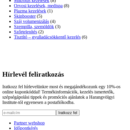
Mikrotűs kezelések
(8)
Orvosi kezelések, medispa
(8)
Plazma kezelések
(1)
Skinbooster
(5)
Száj volumenizálás
(4)
Szempilla, szemöldök
(3)
Szőrtelenítés
(2)
Tisztító – gyulladácsökkentő kezelés
(6)
Hírlevél feliratkozás
Iratkozz fel hírlevelünkre most és megajándékozunk egy 10%-os
online kuponkóddal! Termékinformációk, kezelés ismertetők,
szépségápolási tippek és promóciós ajánlatok a Harangvölgyi
Institute-tól egyenesen a postafiókodba.
Partner webshop
Időpontkérés