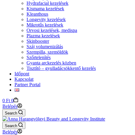
Hydrafacial kezelések
Kismama kezelések
Kleanthous
Longevity kezelések
Mikrotűs kezelések
Orvosi kezelések, medispa
Plazma kezelések
Skinbooster
Száj volumenizálás
Szempilla, szemöldök
Szőrtelenítés
Gyanta arckezelés közben
Tisztító – gyulladácsökkentő kezelés
Időpont
Kapcsolat
Partner Portal
Shopping
0
Ft
0
cart
Belépés
Search
Search
Belépés