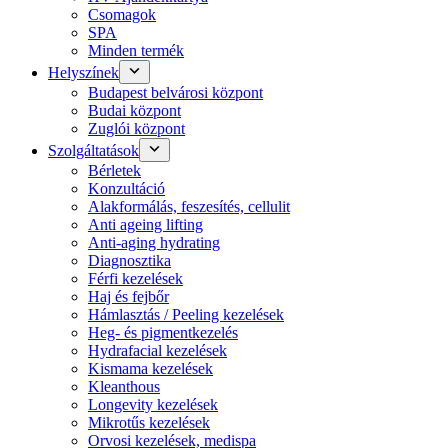
Csomagok
SPA
Minden termék
Helyszínek
Budapest belvárosi központ
Budai központ
Zuglói központ
Szolgáltatások
Bérletek
Konzultáció
Alakformálás, feszesítés, cellulit
Anti ageing lifting
Anti-aging hydrating
Diagnosztika
Férfi kezelések
Haj és fejbőr
Hámlasztás / Peeling kezelések
Heg- és pigmentkezelés
Hydrafacial kezelések
Kismama kezelések
Kleanthous
Longevity kezelések
Mikrotűs kezelések
Orvosi kezelések, medispa