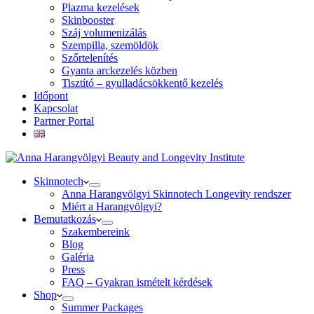
Plazma kezelések
Skinbooster
Száj volumenizálás
Szempilla, szemöldök
Szőrtelenítés
Gyanta arckezelés közben
Tisztító – gyulladácsökkentő kezelés
Időpont
Kapcsolat
Partner Portal
Skinnotech
Anna Harangvölgyi Skinnotech Longevity rendszer
Miért a Harangvölgyi?
Bemutatkozás
Szakembereink
Blog
Galéria
Press
FAQ – Gyakran ismételt kérdések
Shop
Summer Packages