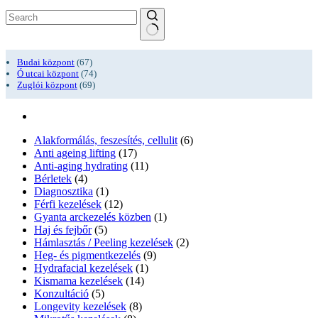
No
results
Budai központ
(67)
Ó utcai központ
(74)
Zuglói központ
(69)
Alakformálás, feszesítés, cellulit
(6)
Anti ageing lifting
(17)
Anti-aging hydrating
(11)
Bérletek
(4)
Diagnosztika
(1)
Férfi kezelések
(12)
Gyanta arckezelés közben
(1)
Haj és fejbőr
(5)
Hámlasztás / Peeling kezelések
(2)
Heg- és pigmentkezelés
(9)
Hydrafacial kezelések
(1)
Kismama kezelések
(14)
Konzultáció
(5)
Longevity kezelések
(8)