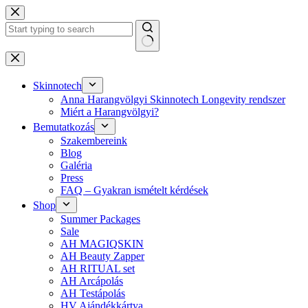
Skip
to
content
No
results
Skinnotech
Anna Harangvölgyi Skinnotech Longevity rendszer
Miért a Harangvölgyi?
Bemutatkozás
Szakembereink
Blog
Galéria
Press
FAQ – Gyakran ismételt kérdések
Shop
Summer Packages
Sale
AH MAGIQSKIN
AH Beauty Zapper
AH RITUAL set
AH Arcápolás
AH Testápolás
HV Ajándékkártya