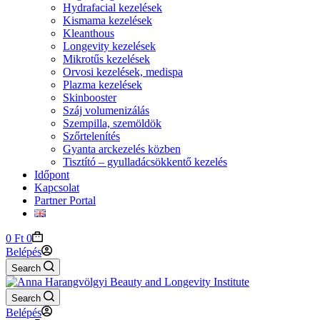
Hydrafacial kezelések
Kismama kezelések
Kleanthous
Longevity kezelések
Mikrotűs kezelések
Orvosi kezelések, medispa
Plazma kezelések
Skinbooster
Száj volumenizálás
Szempilla, szemöldök
Szőrtelenítés
Gyanta arckezelés közben
Tisztító – gyulladácsökkentő kezelés
Időpont
Kapcsolat
Partner Portal
Shopping
0
Ft
0
cart
Belépés
Search
Search
Belépés