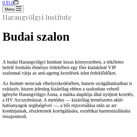
Shopping
0
Ft
0
cart
Menu
Harangvölgyi Institute
Budai szalon
A budai Harangvölgyi Institute luxus környezetben, a tökéletes
befelé fordulás élménye érdekében egy főre kialakított VIP
szalonnal várja az anti-ageing kezelések iránt érdeklődőket.
Az Insitute nemcsak elhelyezkedésében, hanem szolgáltatásaiban is
exkluzív, hiszen jelenleg kizárólag ebben a szalonban vehető
igénybe Harangvölgyi Anna, a márka alapítója által nyújtott kezelés,
a HV Arcszobrászat. A metódus — kizárólag természetes aktív
hatóanyagok segítségével —, a bőr rejuvenálása után az arc
kontúrjainak, részleteinek korrigálására, esztétikai harmonizálására
összpontosít.