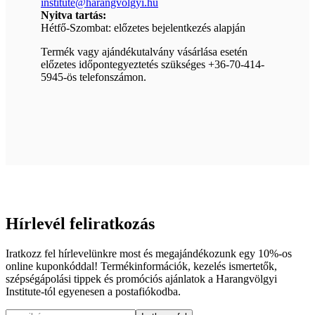
institute@harangvolgyi.hu
Nyitva tartás:
Hétfő-Szombat: előzetes bejelentkezés alapján
Termék vagy ajándékutalvány vásárlása esetén
előzetes időpontegyeztetés szükséges +36-70-414-
5945-ös telefonszámon.
Hírlevél feliratkozás
Iratkozz fel hírlevelünkre most és megajándékozunk egy 10%-os
online kuponkóddal! Termékinformációk, kezelés ismertetők,
szépségápolási tippek és promóciós ajánlatok a Harangvölgyi
Institute-tól egyenesen a postafiókodba.