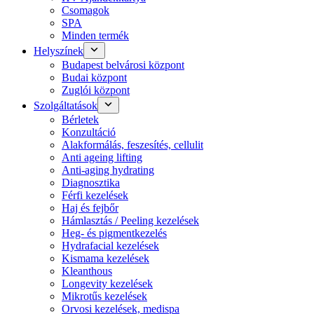
Csomagok
SPA
Minden termék
Helyszínek
Budapest belvárosi központ
Budai központ
Zuglói központ
Szolgáltatások
Bérletek
Konzultáció
Alakformálás, feszesítés, cellulit
Anti ageing lifting
Anti-aging hydrating
Diagnosztika
Férfi kezelések
Haj és fejbőr
Hámlasztás / Peeling kezelések
Heg- és pigmentkezelés
Hydrafacial kezelések
Kismama kezelések
Kleanthous
Longevity kezelések
Mikrotűs kezelések
Orvosi kezelések, medispa