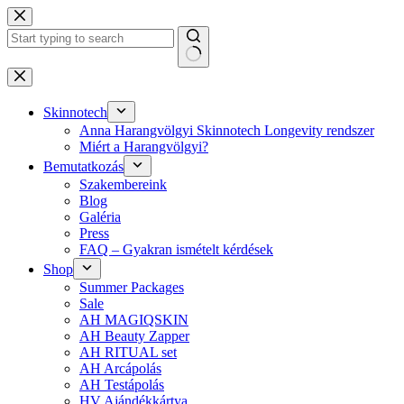
Skip
to
content
No
results
Skinnotech
Anna Harangvölgyi Skinnotech Longevity rendszer
Miért a Harangvölgyi?
Bemutatkozás
Szakembereink
Blog
Galéria
Press
FAQ – Gyakran ismételt kérdések
Shop
Summer Packages
Sale
AH MAGIQSKIN
AH Beauty Zapper
AH RITUAL set
AH Arcápolás
AH Testápolás
HV Ajándékkártya