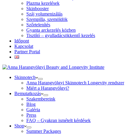
Plazma kezelések
Skinbooster
Száj volumenizálás
Szempilla, szemöldök
Szőrtelenítés
Gyanta arckezelés közben
Tisztító – gyulladácsökkentő kezelés
Időpont
Kapcsolat
Partner Portal
Skinnotech
Anna Harangvölgyi Skinnotech Longevity rendszer
Miért a Harangvölgyi?
Bemutatkozás
Szakembereink
Blog
Galéria
Press
FAQ – Gyakran ismételt kérdések
Shop
Summer Packages