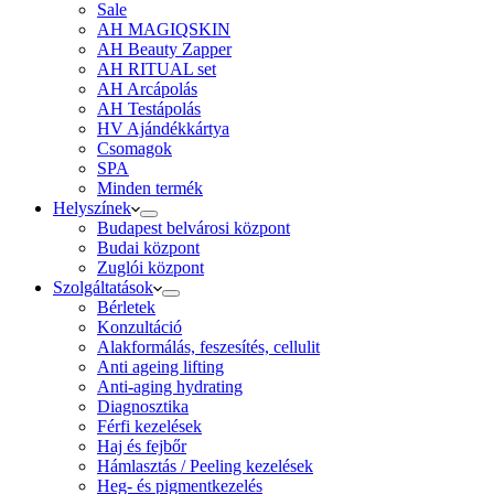
Sale
AH MAGIQSKIN
AH Beauty Zapper
AH RITUAL set
AH Arcápolás
AH Testápolás
HV Ajándékkártya
Csomagok
SPA
Minden termék
Helyszínek
Budapest belvárosi központ
Budai központ
Zuglói központ
Szolgáltatások
Bérletek
Konzultáció
Alakformálás, feszesítés, cellulit
Anti ageing lifting
Anti-aging hydrating
Diagnosztika
Férfi kezelések
Haj és fejbőr
Hámlasztás / Peeling kezelések
Heg- és pigmentkezelés