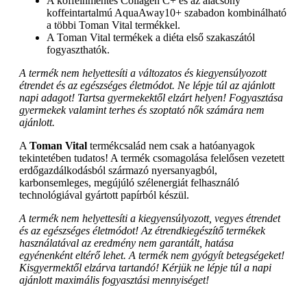
A koffeinmentes Collagen C+ és az alacsony
koffeintartalmú AquaAway10+ szabadon kombinálható
a többi Toman Vital termékkel.
A Toman Vital termékek a diéta első szakaszától
fogyaszthatók.
A termék nem helyettesíti a változatos és kiegyensúlyozott
étrendet és az egészséges életmódot. Ne lépje túl az ajánlott
napi adagot! Tartsa gyermekektől elzárt helyen! Fogyasztása
gyermekek valamint terhes és szoptató nők számára nem
ajánlott.
A
Toman Vital
termékcsalád nem csak a hatóanyagok
tekintetében tudatos! A termék csomagolása felelősen vezetett
erdőgazdálkodásból származó nyersanyagból,
karbonsemleges, megújúló szélenergiát felhasználó
technológiával gyártott papírból készül.
A termék nem helyettesíti a kiegyensúlyozott, vegyes étrendet
és az egészséges életmódot! Az étrendkiegészítő termékek
használatával az eredmény nem garantált, hatása
egyénenként eltérő lehet. A termék nem gyógyít betegségeket!
Kisgyermektől elzárva tartandó! Kérjük ne lépje túl a napi
ajánlott maximális fogyasztási mennyiséget!