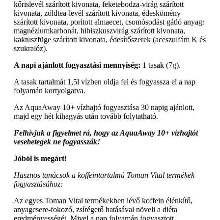
kőrislevél szárított kivonata, feketebodza-virág szárított
kivonata, zöldtea-levél szárított kivonata, édeskömény
szárított kivonata, porított almaecet, csomósodást gátló anyag:
magnéziumkarbonát, hibiszkuszvirág szárított kivonata,
kaktuszfüge szárított kivonata, édesítőszerek (aceszulfám K és
szukralóz).
A napi ajánlott fogyasztási mennyiség:
1 tasak (7g).
A tasak tartalmát 1,5l vízben oldja fel és fogyassza el a nap
folyamán kortyolgatva.
Az AquaAway 10+ vízhajtó fogyasztása 30 napig ajánlott,
majd egy hét kihagyás után tovább folytatható.
Felhívjuk a figyelmet rá, hogy az AquaAway 10+ vízhajtót
vesebetegek ne fogyasszák!
Jóból is megárt!
Hasznos tanácsok a koffeintartalmú Toman Vital termékek
fogyasztásához:
Az egyes Toman Vital termékekben lévő koffein élénkítő,
anyagcsere-fokozó, zsírégető hatásával növeli a diéta
eredményességét. Mivel a nap folyamán fogyasztott