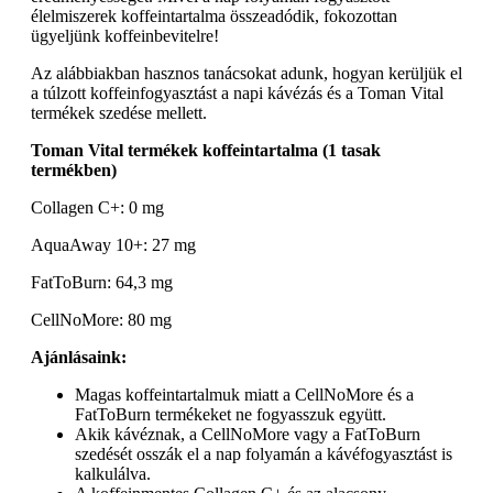
élelmiszerek koffeintartalma összeadódik, fokozottan
ügyeljünk koffeinbevitelre!
Az alábbiakban hasznos tanácsokat adunk, hogyan kerüljük el
a túlzott koffeinfogyasztást a napi kávézás és a Toman Vital
termékek szedése mellett.
Toman Vital termékek koffeintartalma (1 tasak
termékben)
Collagen C+: 0 mg
AquaAway 10+: 27 mg
FatToBurn: 64,3 mg
CellNoMore: 80 mg
Ajánlásaink:
Magas koffeintartalmuk miatt a CellNoMore és a
FatToBurn termékeket ne fogyasszuk együtt.
Akik kávéznak, a CellNoMore vagy a FatToBurn
szedését osszák el a nap folyamán a kávéfogyasztást is
kalkulálva.