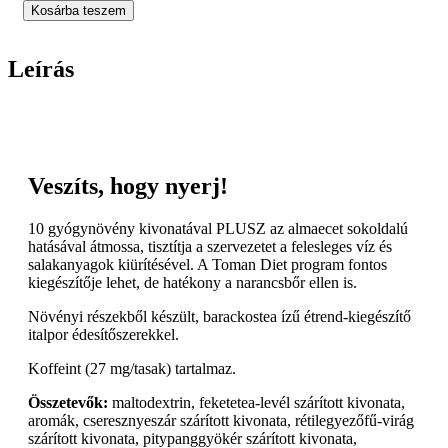
Diet
Kosárba teszem
AquaAway
vízhajtó
italpor
Leírás
10x7g
mennyiség
Veszíts, hogy nyerj!
10 gyógynövény kivonatával PLUSZ az almaecet sokoldalú
hatásával átmossa, tisztítja a szervezetet a felesleges víz és
salakanyagok kiürítésével. A Toman Diet program fontos
kiegészítője lehet, de hatékony a narancsbőr ellen is.
Növényi részekből készült, barackostea ízű étrend-kiegészítő
italpor édesítőszerekkel.
Koffeint (27 mg/tasak) tartalmaz.
Összetevők:
maltodextrin, feketetea-levél szárított kivonata,
aromák, cseresznyeszár szárított kivonata, rétilegyezőfű-virág
szárított kivonata, pitypanggyökér szárított kivonata,