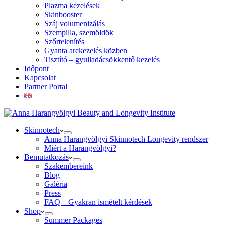
Plazma kezelések
Skinbooster
Száj volumenizálás
Szempilla, szemöldök
Szőrtelenítés
Gyanta arckezelés közben
Tisztító – gyulladácsökkentő kezelés
Időpont
Kapcsolat
Partner Portal
Skinnotech
Anna Harangvölgyi Skinnotech Longevity rendszer
Miért a Harangvölgyi?
Bemutatkozás
Szakembereink
Blog
Galéria
Press
FAQ – Gyakran ismételt kérdések
Shop
Summer Packages