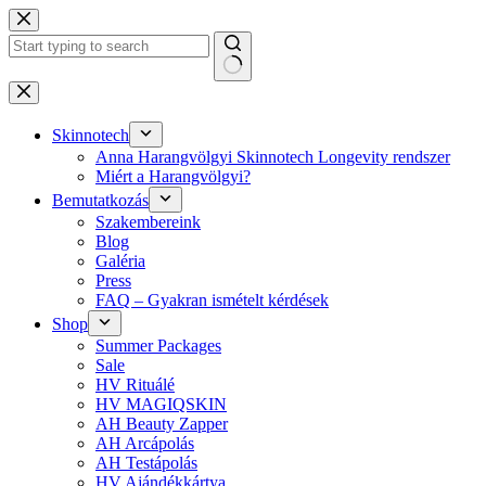
Skip
to
content
No
results
Skinnotech
Anna Harangvölgyi Skinnotech Longevity rendszer
Miért a Harangvölgyi?
Bemutatkozás
Szakembereink
Blog
Galéria
Press
FAQ – Gyakran ismételt kérdések
Shop
Summer Packages
Sale
HV Rituálé
HV MAGIQSKIN
AH Beauty Zapper
AH Arcápolás
AH Testápolás
HV Ajándékkártya