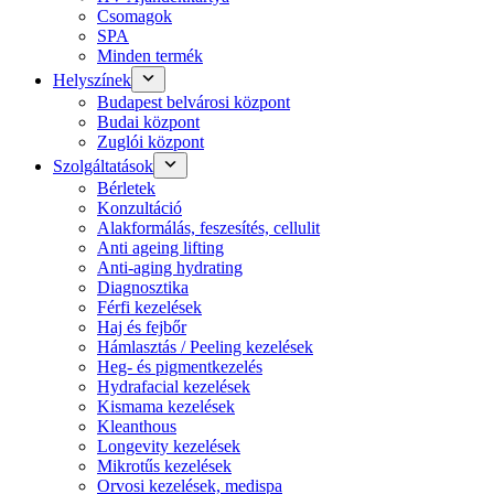
Csomagok
SPA
Minden termék
Helyszínek
Budapest belvárosi központ
Budai központ
Zuglói központ
Szolgáltatások
Bérletek
Konzultáció
Alakformálás, feszesítés, cellulit
Anti ageing lifting
Anti-aging hydrating
Diagnosztika
Férfi kezelések
Haj és fejbőr
Hámlasztás / Peeling kezelések
Heg- és pigmentkezelés
Hydrafacial kezelések
Kismama kezelések
Kleanthous
Longevity kezelések
Mikrotűs kezelések
Orvosi kezelések, medispa