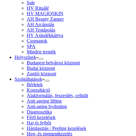
Sale
HV Rituálé
HV MAGIQSKIN
AH Beauty Zapper
AH Arcápolás
AH Testápolás
HV Ajándékkártya
Csomagok
SPA
Minden termék
Helyszínek
Budapest belvárosi központ
Budai központ
Zuglói központ
Szolgáltatások
Bérletek
Konzultáció
Alakformálás, feszesítés, cellulit
Anti ageing lifting
Anti-aging hydrating
Diagnosztika
Férfi kezelések
Haj és fejbőr
Hámlasztás / Peeling kezelések
Heg- és pigmentkezelés