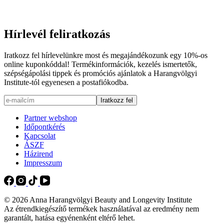
Hírlevél feliratkozás
Iratkozz fel hírlevelünkre most és megajándékozunk egy 10%-os
online kuponkóddal! Termékinformációk, kezelés ismertetők,
szépségápolási tippek és promóciós ajánlatok a Harangvölgyi
Institute-tól egyenesen a postafiókodba.
Partner webshop
Időpontkérés
Kapcsolat
ÁSZF
Házirend
Impresszum
© 2026 Anna Harangvölgyi Beauty and Longevity Institute
Az étrendkiegészítő termékek használatával az eredmény nem
garantált, hatása egyénenként eltérő lehet.