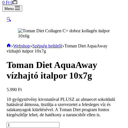
Shopping
0
Ft
0
cart
Menu
🔍
Home
Webshop
Szépség belülről
Toman Diet AquaAway
vízhajtó italpor 10x7g
Toman Diet AquaAway
vízhajtó italpor 10x7g
5.990
Ft
10 gyógynövény kivonatával PLUSZ az almaecet sokoldalú
hatásával átmossa, tisztítja a szervezetet a felesleges víz és
salakanyagok kiürítésével. A Toman Diet program fontos
kiegészítője lehet, de hatékony a narancsbőr ellen is.
Toman