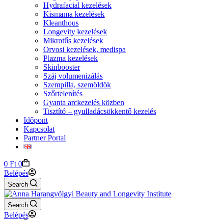
Hydrafacial kezelések
Kismama kezelések
Kleanthous
Longevity kezelések
Mikrotűs kezelések
Orvosi kezelések, medispa
Plazma kezelések
Skinbooster
Száj volumenizálás
Szempilla, szemöldök
Szőrtelenítés
Gyanta arckezelés közben
Tisztító – gyulladácsökkentő kezelés
Időpont
Kapcsolat
Partner Portal
Shopping
0
Ft
0
cart
Belépés
Search
Search
Belépés