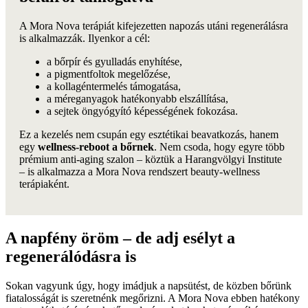
A Mora Nova terápiát kifejezetten napozás utáni regenerálásra
is alkalmazzák. Ilyenkor a cél:
a bőrpír és gyulladás enyhítése,
a pigmentfoltok megelőzése,
a kollagéntermelés támogatása,
a méreganyagok hatékonyabb elszállítása,
a sejtek öngyógyító képességének fokozása.
Ez a kezelés nem csupán egy esztétikai beavatkozás, hanem
egy
wellness-reboot a bőrnek
. Nem csoda, hogy egyre több
prémium anti-aging szalon – köztük a Harangvölgyi Institute
– is alkalmazza a Mora Nova rendszert beauty-wellness
terápiaként.
A napfény öröm – de adj esélyt a
regenerálódásra is
Sokan vagyunk úgy, hogy imádjuk a napsütést, de közben bőrünk
fiatalosságát is szeretnénk megőrizni. A Mora Nova ebben hatékony