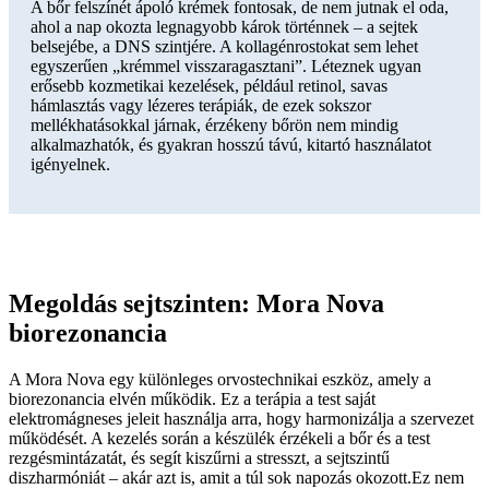
A bőr felszínét ápoló krémek fontosak, de nem jutnak el oda,
ahol a nap okozta legnagyobb károk történnek – a sejtek
belsejébe, a DNS szintjére. A kollagénrostokat sem lehet
egyszerűen „krémmel visszaragasztani”. Léteznek ugyan
erősebb kozmetikai kezelések, például retinol, savas
hámlasztás vagy lézeres terápiák, de ezek sokszor
mellékhatásokkal járnak, érzékeny bőrön nem mindig
alkalmazhatók, és gyakran hosszú távú, kitartó használatot
igényelnek.
Megoldás sejtszinten: Mora Nova
biorezonancia
A Mora Nova egy különleges orvostechnikai eszköz, amely a
biorezonancia elvén működik. Ez a terápia a test saját
elektromágneses jeleit használja arra, hogy harmonizálja a szervezet
működését. A kezelés során a készülék érzékeli a bőr és a test
rezgésmintázatát, és segít kiszűrni a stresszt, a sejtszintű
diszharmóniát – akár azt is, amit a túl sok napozás okozott.Ez nem