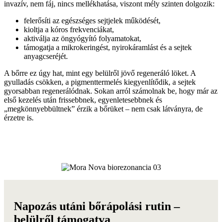
invazív, nem fáj, nincs mellékhatása, viszont mély szinten dolgozik:
felerősíti az egészséges sejtjelek működését,
kioltja a kóros frekvenciákat,
aktiválja az öngyógyító folyamatokat,
támogatja a mikrokeringést, nyirokáramlást és a sejtek
anyagcseréjét.
A bőrre ez úgy hat, mint egy belülről jövő regeneráló löket. A
gyulladás csökken, a pigmenttermelés kiegyenlítődik, a sejtek
gyorsabban regenerálódnak. Sokan arról számolnak be, hogy már az
első kezelés után frissebbnek, egyenletesebbnek és
„megkönnyebbültnek” érzik a bőrüket – nem csak látványra, de
érzetre is.
Napozás utáni bőrápolási rutin –
belülről támogatva