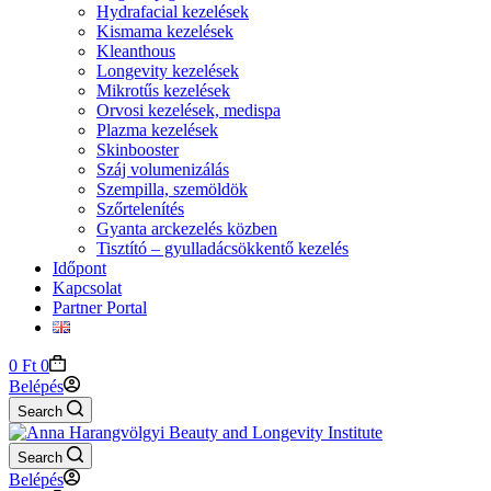
Hydrafacial kezelések
Kismama kezelések
Kleanthous
Longevity kezelések
Mikrotűs kezelések
Orvosi kezelések, medispa
Plazma kezelések
Skinbooster
Száj volumenizálás
Szempilla, szemöldök
Szőrtelenítés
Gyanta arckezelés közben
Tisztító – gyulladácsökkentő kezelés
Időpont
Kapcsolat
Partner Portal
Shopping
0
Ft
0
cart
Belépés
Search
Search
Belépés