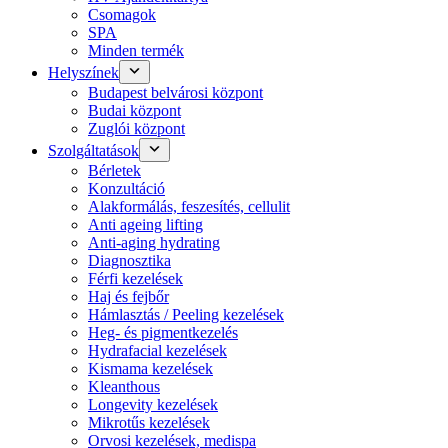
Csomagok
SPA
Minden termék
Helyszínek
Budapest belvárosi központ
Budai központ
Zuglói központ
Szolgáltatások
Bérletek
Konzultáció
Alakformálás, feszesítés, cellulit
Anti ageing lifting
Anti-aging hydrating
Diagnosztika
Férfi kezelések
Haj és fejbőr
Hámlasztás / Peeling kezelések
Heg- és pigmentkezelés
Hydrafacial kezelések
Kismama kezelések
Kleanthous
Longevity kezelések
Mikrotűs kezelések
Orvosi kezelések, medispa