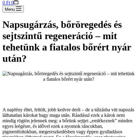
Shopping
0
Ft
0
cart
Menu
Napsugárzás, bőröregedés és
sejtszintű regeneráció – mit
tehetünk a fiatalos bőrért nyár
után?
A napfény éltet, feltölt, jobb kedvre derít – de a túlzásba vitt napozás
láthatatlan károkat hagy maga után. Ráadásul ezek a károk nem
mindig rögtön jelennek meg: a bőrünk sejtjei „emlékeznek” minden
egyes leégésre, és idővel ezek a nyomok ráncokban,
pigmentfoltokban, megereszkedésben vagy éppen gyulladásos