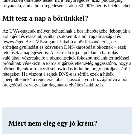
tünetekben ölthetnek testet. Ez a fényöregedés, azaz photoaging
folyamata, ami a bőr öregedésének akár 80–90%-áért is felelős lehet.
Mit tesz a nap a bőrünkkel?
Az UVA-sugarak mélyen behatolnak a bőr irharétegébe, lebontják a
kollagént és elasztint, ezáltal csökkentik a bőr rugalmasságát és
feszességét. Az UVB-sugarak inkább a bőr felszínét érik, de
erőteljes gyulladást és közvetlen DNS-károsodást okoznak – ezek
felelősek a napégésért is. A test reakciója – például a barnulás –
valójában vészreakció: a pigmentsejtek fokozott melanintermeléssel
próbálnak védekezni a káros sugárzás ellen.Még aggasztóbb, hogy a
bőrben ilyenkor fokozott sejtosztódás indul be, hogy pótolja a sérült
rétegeket. Ha viszont a sejtek DNS-e is sérült, ezek a hibák
„beépülhetnek” a regenerációba – hosszú távon hozzájárulva a bőr
öregedéséhez vagy akár daganatos elváltozásokhoz is.
Miért nem elég egy jó krém?