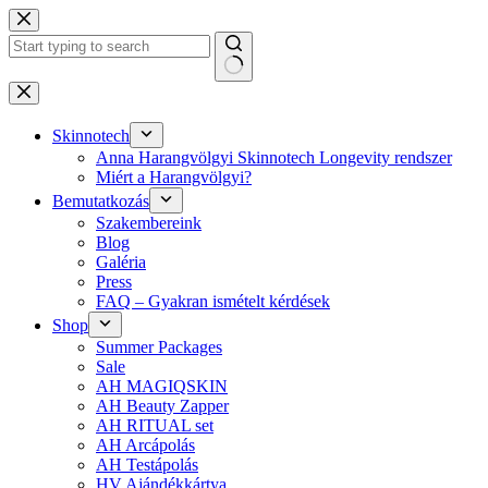
Skip
to
content
No
results
Skinnotech
Anna Harangvölgyi Skinnotech Longevity rendszer
Miért a Harangvölgyi?
Bemutatkozás
Szakembereink
Blog
Galéria
Press
FAQ – Gyakran ismételt kérdések
Shop
Summer Packages
Sale
AH MAGIQSKIN
AH Beauty Zapper
AH RITUAL set
AH Arcápolás
AH Testápolás
HV Ajándékkártya