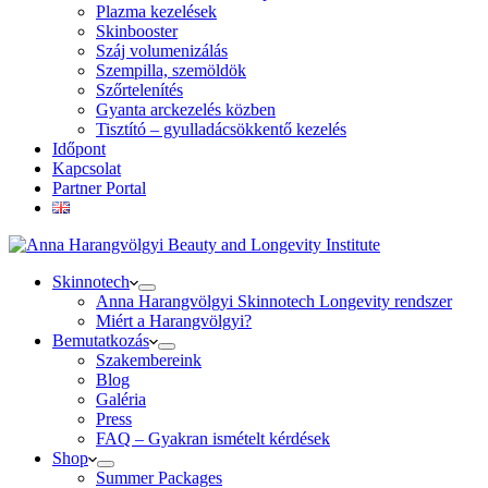
Plazma kezelések
Skinbooster
Száj volumenizálás
Szempilla, szemöldök
Szőrtelenítés
Gyanta arckezelés közben
Tisztító – gyulladácsökkentő kezelés
Időpont
Kapcsolat
Partner Portal
Skinnotech
Anna Harangvölgyi Skinnotech Longevity rendszer
Miért a Harangvölgyi?
Bemutatkozás
Szakembereink
Blog
Galéria
Press
FAQ – Gyakran ismételt kérdések
Shop
Summer Packages