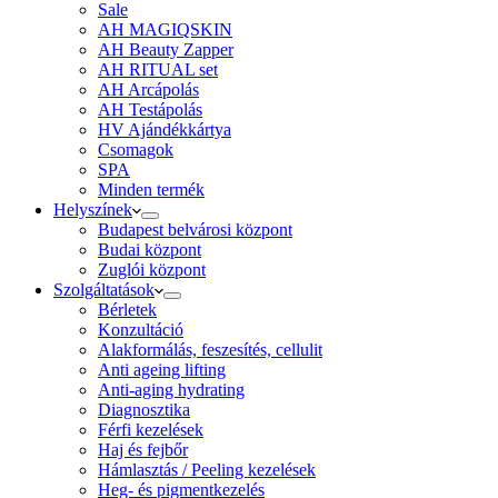
Sale
AH MAGIQSKIN
AH Beauty Zapper
AH RITUAL set
AH Arcápolás
AH Testápolás
HV Ajándékkártya
Csomagok
SPA
Minden termék
Helyszínek
Budapest belvárosi központ
Budai központ
Zuglói központ
Szolgáltatások
Bérletek
Konzultáció
Alakformálás, feszesítés, cellulit
Anti ageing lifting
Anti-aging hydrating
Diagnosztika
Férfi kezelések
Haj és fejbőr
Hámlasztás / Peeling kezelések
Heg- és pigmentkezelés