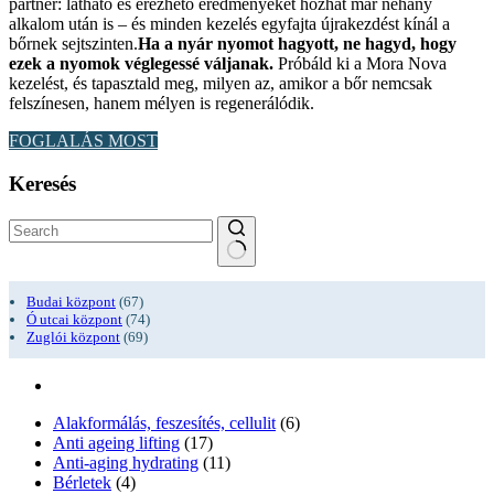
partner: látható és érezhető eredményeket hozhat már néhány
alkalom után is – és minden kezelés egyfajta újrakezdést kínál a
bőrnek sejtszinten.
Ha a nyár nyomot hagyott, ne hagyd, hogy
ezek a nyomok véglegessé váljanak.
Próbáld ki a Mora Nova
kezelést, és tapasztald meg, milyen az, amikor a bőr nemcsak
felszínesen, hanem mélyen is regenerálódik.
FOGLALÁS MOST
Keresés
No
results
Budai központ
(67)
Ó utcai központ
(74)
Zuglói központ
(69)
Alakformálás, feszesítés, cellulit
(6)
Anti ageing lifting
(17)
Anti-aging hydrating
(11)
Bérletek
(4)