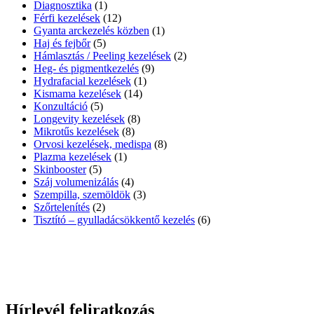
Diagnosztika
(1)
Férfi kezelések
(12)
Gyanta arckezelés közben
(1)
Haj és fejbőr
(5)
Hámlasztás / Peeling kezelések
(2)
Heg- és pigmentkezelés
(9)
Hydrafacial kezelések
(1)
Kismama kezelések
(14)
Konzultáció
(5)
Longevity kezelések
(8)
Mikrotűs kezelések
(8)
Orvosi kezelések, medispa
(8)
Plazma kezelések
(1)
Skinbooster
(5)
Száj volumenizálás
(4)
Szempilla, szemöldök
(3)
Szőrtelenítés
(2)
Tisztító – gyulladácsökkentő kezelés
(6)
Hírlevél feliratkozás