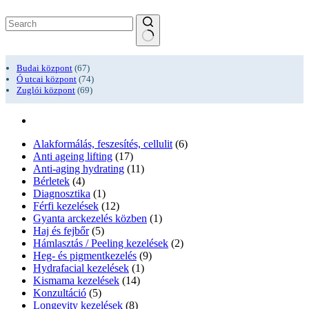
No
results
Budai központ
(67)
Ó utcai központ
(74)
Zuglói központ
(69)
Alakformálás, feszesítés, cellulit
(6)
Anti ageing lifting
(17)
Anti-aging hydrating
(11)
Bérletek
(4)
Diagnosztika
(1)
Férfi kezelések
(12)
Gyanta arckezelés közben
(1)
Haj és fejbőr
(5)
Hámlasztás / Peeling kezelések
(2)
Heg- és pigmentkezelés
(9)
Hydrafacial kezelések
(1)
Kismama kezelések
(14)
Konzultáció
(5)
Longevity kezelések
(8)