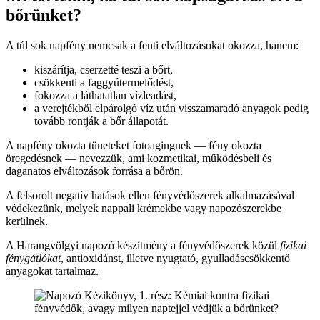
bőrünket?
A túl sok napfény nemcsak a fenti elváltozásokat okozza, hanem:
kiszárítja, cserzetté teszi a bőrt,
csökkenti a faggyútermelődést,
fokozza a láthatatlan vízleadást,
a verejtékből elpárolgó víz után visszamaradó anyagok pedig
tovább rontják a bőr állapotát.
A napfény okozta tüneteket fotoagingnek — fény okozta
öregedésnek — nevezzük, ami kozmetikai, működésbeli és
daganatos elváltozások forrása a bőrön.
A felsorolt negatív hatások ellen fényvédőszerek alkalmazásával
védekezünk, melyek nappali krémekbe vagy napozószerekbe
kerülnek.
A Harangvölgyi napozó készítmény a fényvédőszerek közül
fizikai
fénygátlókat
, antioxidánst, illetve nyugtató, gyulladáscsökkentő
anyagokat tartalmaz.