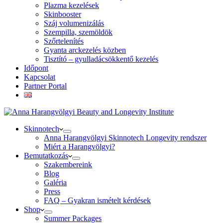
Plazma kezelések
Skinbooster
Száj volumenizálás
Szempilla, szemöldök
Szőrtelenítés
Gyanta arckezelés közben
Tisztító – gyulladácsökkentő kezelés
Időpont
Kapcsolat
Partner Portal
Skinnotech
Anna Harangvölgyi Skinnotech Longevity rendszer
Miért a Harangvölgyi?
Bemutatkozás
Szakembereink
Blog
Galéria
Press
FAQ – Gyakran ismételt kérdések
Shop
Summer Packages