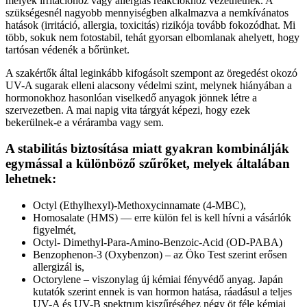
melyek irritációhoz vagy allergiás reakciókhoz vezethetnek. A
szükségesnél nagyobb mennyiségben alkalmazva a nemkívánatos
hatások (irritáció, allergia, toxicitás) rizikója tovább fokozódhat. Mi
több, sokuk nem fotostabil, tehát gyorsan elbomlanak ahelyett, hogy
tartósan védenék a bőrünket.
A szakértők által leginkább kifogásolt szempont az öregedést okozó
UV-A sugarak elleni alacsony védelmi szint, melynek hiányában a
hormonokhoz hasonlóan viselkedő anyagok jönnek létre a
szervezetben. A mai napig vita tárgyát képezi, hogy ezek
bekerülnek-e a véráramba vagy sem.
A stabilitás biztosítása miatt gyakran kombinálják
egymással a különböző szűrőket, melyek általában
lehetnek:
Octyl (Ethylhexyl)-Methoxycinnamate (4-MBC),
Homosalate (HMS) — erre külön fel is kell hívni a vásárlók
figyelmét,
Octyl- Dimethyl-Para-Amino-Benzoic-Acid (OD-PABA)
Benzophenon-3 (Oxybenzon) – az Öko Test szerint erősen
allergizál is,
Octorylene – viszonylag új kémiai fényvédő anyag. Japán
kutatók szerint ennek is van hormon hatása, ráadásul a teljes
UV-A és UV-B spektrum kiszűréséhez négy öt féle kémiai