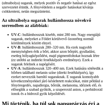
(ultraibolya) sugarak, melyek pozitív és negatív hatásai az egész
szervezetet érintik. A fényvédelem a negatív hatásokat kívánja
csökkenteni, netán megszüntetni.
Az ultraibolya sugarak hullámhossza növekvő
sorrendben az alábbiak:
UV-C
: hullámhosszuk kisebb, mint 280 nm. Nagy energiájú
sugarak, melyeket a Földet körülvevő ózonréteg normál
körülmények között elnyel.
UV-B
: hullámhosszuk 280–320 nm. Ha ezek nagyobb
mennyiségben érik a bőrt, akkor azon bőrpírt, gyulladást,
esetleg hólyagképződést, majd pigmentfoltokat hoznak létre
(ez utóbbi az indirekt festékképzés eredménye). Ezek a
sugarak felelnek a napégésért.
UV-A
: hullámhosszuk 320–400 nm. Ezek hatására sötétedik a
bőrben található melanin színe (direkt festékképzés), így
ezeket nevezzük barnító sugaraknak. E sugarak komolyabb
következményekkel járó késleltetett reakciókat, mint például a
fényöregedés, napallergia, bőrrák, melanoma, idéznek elő, és
elősegítik a szabad gyökök, a szuperoxid anion, a perhidroxid
ionok és a hidroxil gyök képződését.
Mi történik, ha túl sok napsugárzás éri a