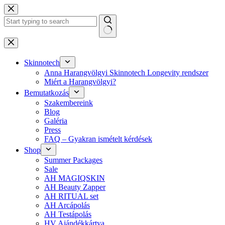
Skip
to
content
No
results
Skinnotech
Anna Harangvölgyi Skinnotech Longevity rendszer
Miért a Harangvölgyi?
Bemutatkozás
Szakembereink
Blog
Galéria
Press
FAQ – Gyakran ismételt kérdések
Shop
Summer Packages
Sale
AH MAGIQSKIN
AH Beauty Zapper
AH RITUAL set
AH Arcápolás
AH Testápolás
HV Ajándékkártya