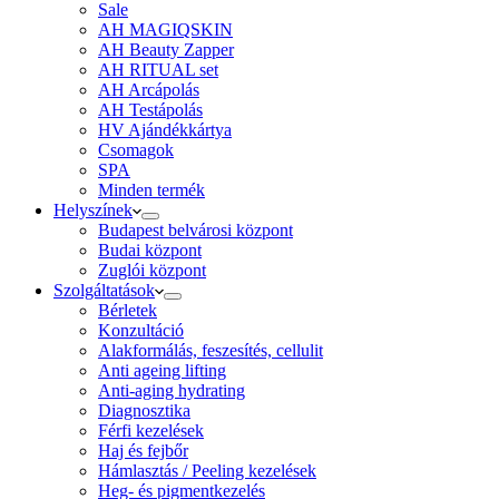
Sale
AH MAGIQSKIN
AH Beauty Zapper
AH RITUAL set
AH Arcápolás
AH Testápolás
HV Ajándékkártya
Csomagok
SPA
Minden termék
Helyszínek
Budapest belvárosi központ
Budai központ
Zuglói központ
Szolgáltatások
Bérletek
Konzultáció
Alakformálás, feszesítés, cellulit
Anti ageing lifting
Anti-aging hydrating
Diagnosztika
Férfi kezelések
Haj és fejbőr
Hámlasztás / Peeling kezelések
Heg- és pigmentkezelés