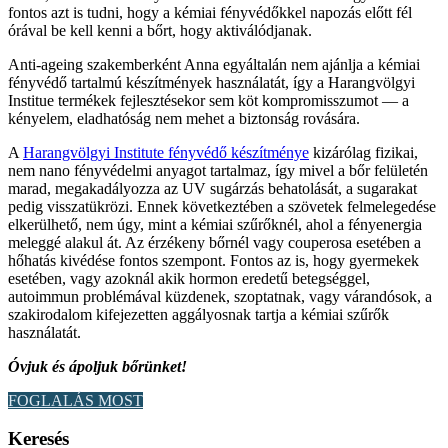
fontos azt is tudni, hogy a kémiai fényvédőkkel napozás előtt fél
órával be kell kenni a bőrt, hogy aktiválódjanak.
Anti-ageing szakemberként Anna egyáltalán nem ajánlja a kémiai
fényvédő tartalmú készítmények használatát, így a Harangvölgyi
Institue termékek fejlesztésekor sem köt kompromisszumot — a
kényelem, eladhatóság nem mehet a biztonság rovására.
A
Harangvölgyi Institute fényvédő készítménye
kizárólag fizikai,
nem nano fényvédelmi anyagot tartalmaz, így mivel a bőr felületén
marad, megakadályozza az UV sugárzás behatolását, a sugarakat
pedig visszatükrözi. Ennek következtében a szövetek felmelegedése
elkerülhető, nem úgy, mint a kémiai szűrőknél, ahol a fényenergia
meleggé alakul át. Az érzékeny bőrnél vagy couperosa esetében a
hőhatás kivédése fontos szempont. Fontos az is, hogy gyermekek
esetében, vagy azoknál akik hormon eredetű betegséggel,
autoimmun problémával küzdenek, szoptatnak, vagy várandósok, a
szakirodalom kifejezetten aggályosnak tartja a kémiai szűrők
használatát.
Óvjuk és ápoljuk bőrünket!
FOGLALÁS MOST
Keresés