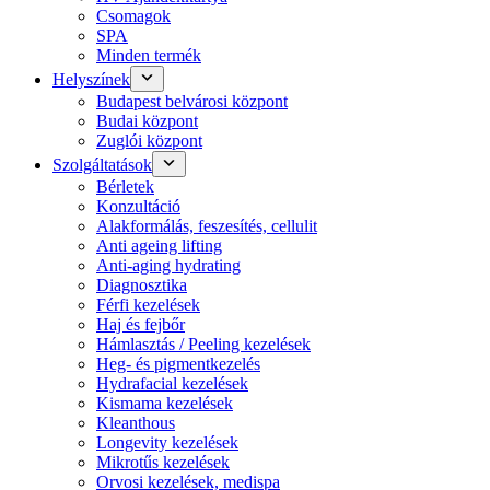
Csomagok
SPA
Minden termék
Helyszínek
Budapest belvárosi központ
Budai központ
Zuglói központ
Szolgáltatások
Bérletek
Konzultáció
Alakformálás, feszesítés, cellulit
Anti ageing lifting
Anti-aging hydrating
Diagnosztika
Férfi kezelések
Haj és fejbőr
Hámlasztás / Peeling kezelések
Heg- és pigmentkezelés
Hydrafacial kezelések
Kismama kezelések
Kleanthous
Longevity kezelések
Mikrotűs kezelések
Orvosi kezelések, medispa