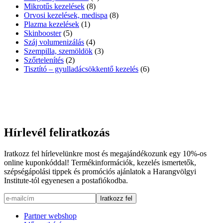
Mikrotűs kezelések
(8)
Orvosi kezelések, medispa
(8)
Plazma kezelések
(1)
Skinbooster
(5)
Száj volumenizálás
(4)
Szempilla, szemöldök
(3)
Szőrtelenítés
(2)
Tisztító – gyulladácsökkentő kezelés
(6)
Hírlevél feliratkozás
Iratkozz fel hírlevelünkre most és megajándékozunk egy 10%-os
online kuponkóddal! Termékinformációk, kezelés ismertetők,
szépségápolási tippek és promóciós ajánlatok a Harangvölgyi
Institute-tól egyenesen a postafiókodba.
Partner webshop