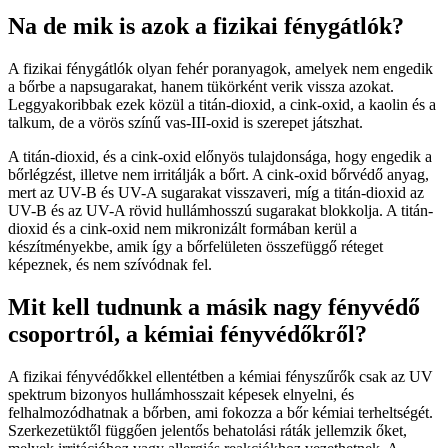
Na de mik is azok a fizikai fénygátlók?
A fizikai fénygátlók olyan fehér poranyagok, amelyek nem engedik
a bőrbe a napsugarakat, hanem tükörként verik vissza azokat.
Leggyakoribbak ezek közül a titán-dioxid, a cink-oxid, a kaolin és a
talkum, de a vörös színű vas-III-oxid is szerepet játszhat.
A titán-dioxid, és a cink-oxid előnyös tulajdonsága, hogy engedik a
bőrlégzést, illetve nem irritálják a bőrt. A cink-oxid bőrvédő anyag,
mert az UV-B és UV-A sugarakat visszaveri, míg a titán-dioxid az
UV-B és az UV-A rövid hullámhosszú sugarakat blokkolja. A titán-
dioxid és a cink-oxid nem mikronizált formában kerül a
készítményekbe, amik így a bőrfelületen összefüggő réteget
képeznek, és nem szívódnak fel.
Mit kell tudnunk a másik nagy fényvédő
csoportról, a kémiai fényvédőkről?
A fizikai fényvédőkkel ellentétben a kémiai fényszűrők csak az UV
spektrum bizonyos hullámhosszait képesek elnyelni, és
felhalmozódhatnak a bőrben, ami fokozza a bőr kémiai terheltségét.
Szerkezetüktől függően jelentős behatolási ráták jellemzik őket,