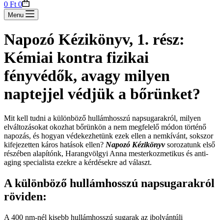
Shopping
0
Ft
0
cart
Menu
Napozó Kézikönyv, 1. rész:
Kémiai kontra fizikai
fényvédők, avagy milyen
naptejjel védjük a bőrünket?
Mit kell tudni a különböző hullámhosszú napsugarakról, milyen
elváltozásokat okozhat bőrünkön a nem megfelelő módon történő
napozás, és hogyan védekezhetünk ezek ellen a nemkívánt, sokszor
kifejezetten káros hatások ellen?
Napozó Kézikönyv
sorozatunk első
részében alapítónk, Harangvölgyi Anna mesterkozmetikus és anti-
aging specialista ezekre a kérdésekre ad választ.
A különböző hullámhosszú napsugarakról
röviden:
A 400 nm-nél kisebb hullámhosszú sugarak az ibolyántúli