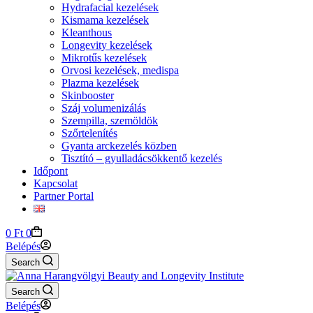
Hydrafacial kezelések
Kismama kezelések
Kleanthous
Longevity kezelések
Mikrotűs kezelések
Orvosi kezelések, medispa
Plazma kezelések
Skinbooster
Száj volumenizálás
Szempilla, szemöldök
Szőrtelenítés
Gyanta arckezelés közben
Tisztító – gyulladácsökkentő kezelés
Időpont
Kapcsolat
Partner Portal
Shopping
0
Ft
0
cart
Belépés
Search
Search
Belépés