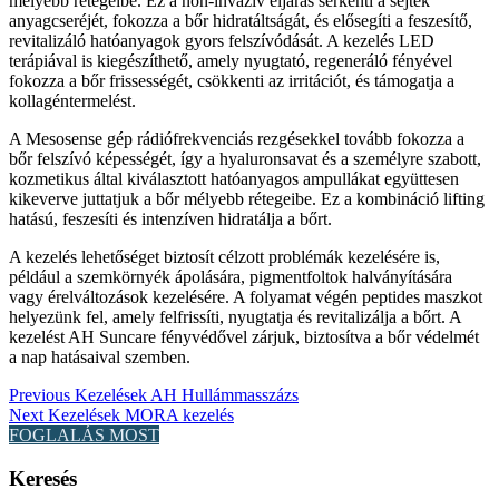
mélyebb rétegeibe. Ez a non-invazív eljárás serkenti a sejtek
anyagcseréjét, fokozza a bőr hidratáltságát, és elősegíti a feszesítő,
revitalizáló hatóanyagok gyors felszívódását. A kezelés LED
terápiával is kiegészíthető, amely nyugtató, regeneráló fényével
fokozza a bőr frissességét, csökkenti az irritációt, és támogatja a
kollagéntermelést.
A Mesosense gép rádiófrekvenciás rezgésekkel tovább fokozza a
bőr felszívó képességét, így a hyaluronsavat és a személyre szabott,
kozmetikus által kiválasztott hatóanyagos ampullákat együttesen
kikeverve juttatjuk a bőr mélyebb rétegeibe. Ez a kombináció lifting
hatású, feszesíti és intenzíven hidratálja a bőrt.
A kezelés lehetőséget biztosít célzott problémák kezelésére is,
például a szemkörnyék ápolására, pigmentfoltok halványítására
vagy érelváltozások kezelésére. A folyamat végén peptides maszkot
helyezünk fel, amely felfrissíti, nyugtatja és revitalizálja a bőrt. A
kezelést AH Suncare fényvédővel zárjuk, biztosítva a bőr védelmét
a nap hatásaival szemben.
Previous
Kezelések
AH Hullámmasszázs
Next
Kezelések
MORA kezelés
FOGLALÁS MOST
Keresés