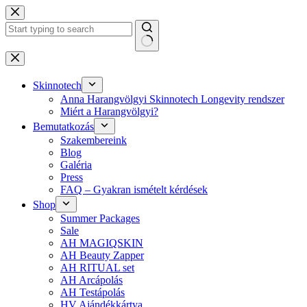
Skip
to
content
No
results
Skinnotech
Anna Harangvölgyi Skinnotech Longevity rendszer
Miért a Harangvölgyi?
Bemutatkozás
Szakembereink
Blog
Galéria
Press
FAQ – Gyakran ismételt kérdések
Shop
Summer Packages
Sale
AH MAGIQSKIN
AH Beauty Zapper
AH RITUAL set
AH Arcápolás
AH Testápolás
HV Ajándékkártya