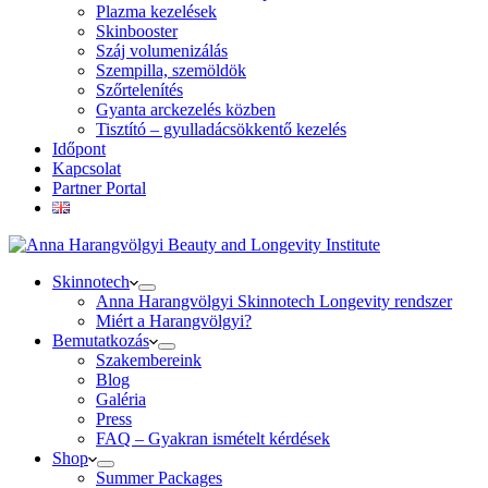
Plazma kezelések
Skinbooster
Száj volumenizálás
Szempilla, szemöldök
Szőrtelenítés
Gyanta arckezelés közben
Tisztító – gyulladácsökkentő kezelés
Időpont
Kapcsolat
Partner Portal
Skinnotech
Anna Harangvölgyi Skinnotech Longevity rendszer
Miért a Harangvölgyi?
Bemutatkozás
Szakembereink
Blog
Galéria
Press
FAQ – Gyakran ismételt kérdések
Shop
Summer Packages