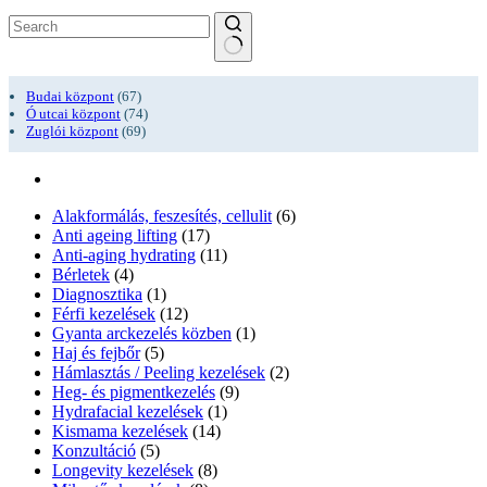
No
results
Budai központ
(67)
Ó utcai központ
(74)
Zuglói központ
(69)
Alakformálás, feszesítés, cellulit
(6)
Anti ageing lifting
(17)
Anti-aging hydrating
(11)
Bérletek
(4)
Diagnosztika
(1)
Férfi kezelések
(12)
Gyanta arckezelés közben
(1)
Haj és fejbőr
(5)
Hámlasztás / Peeling kezelések
(2)
Heg- és pigmentkezelés
(9)
Hydrafacial kezelések
(1)
Kismama kezelések
(14)
Konzultáció
(5)
Longevity kezelések
(8)