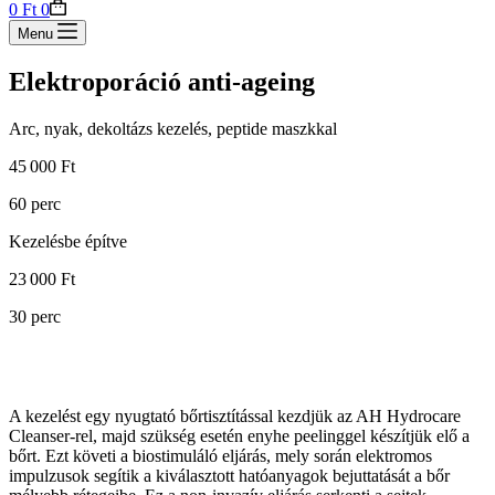
Shopping
0
Ft
0
cart
Menu
Elektroporáció anti-ageing
Arc, nyak, dekoltázs kezelés, peptide maszkkal
45 000 Ft
60 perc
Kezelésbe építve
23 000 Ft
30 perc
A kezelést egy nyugtató bőrtisztítással kezdjük az AH Hydrocare
Cleanser-rel, majd szükség esetén enyhe peelinggel készítjük elő a
bőrt. Ezt követi a biostimuláló eljárás, mely során elektromos
impulzusok segítik a kiválasztott hatóanyagok bejuttatását a bőr