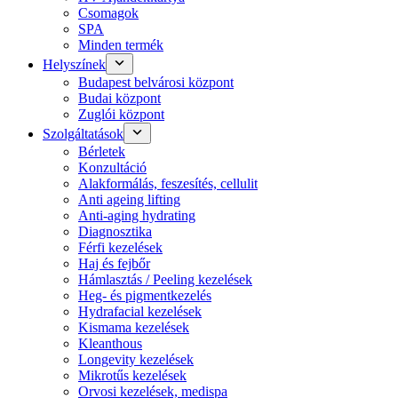
Csomagok
SPA
Minden termék
Helyszínek
Budapest belvárosi központ
Budai központ
Zuglói központ
Szolgáltatások
Bérletek
Konzultáció
Alakformálás, feszesítés, cellulit
Anti ageing lifting
Anti-aging hydrating
Diagnosztika
Férfi kezelések
Haj és fejbőr
Hámlasztás / Peeling kezelések
Heg- és pigmentkezelés
Hydrafacial kezelések
Kismama kezelések
Kleanthous
Longevity kezelések
Mikrotűs kezelések
Orvosi kezelések, medispa