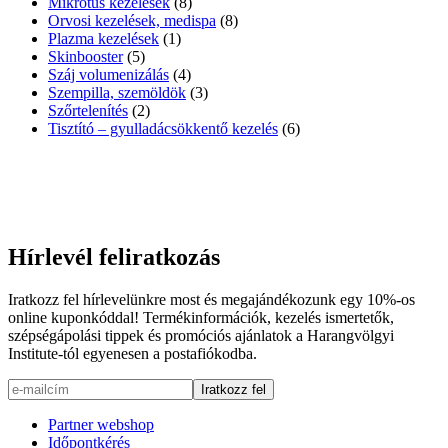
Mikrotűs kezelések
(8)
Orvosi kezelések, medispa
(8)
Plazma kezelések
(1)
Skinbooster
(5)
Száj volumenizálás
(4)
Szempilla, szemöldök
(3)
Szőrtelenítés
(2)
Tisztító – gyulladácsökkentő kezelés
(6)
Hírlevél feliratkozás
Iratkozz fel hírlevelünkre most és megajándékozunk egy 10%-os
online kuponkóddal! Termékinformációk, kezelés ismertetők,
szépségápolási tippek és promóciós ajánlatok a Harangvölgyi
Institute-tól egyenesen a postafiókodba.
Partner webshop
Időpontkérés