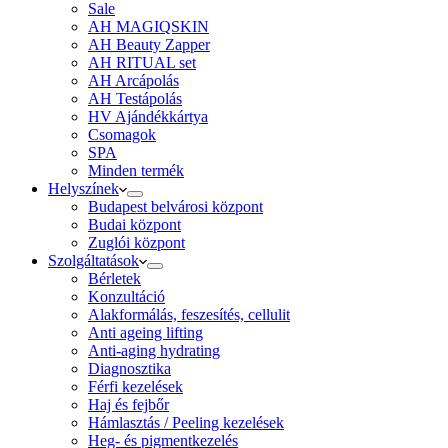
Sale
AH MAGIQSKIN
AH Beauty Zapper
AH RITUAL set
AH Arcápolás
AH Testápolás
HV Ajándékkártya
Csomagok
SPA
Minden termék
Helyszínek
Budapest belvárosi központ
Budai központ
Zuglói központ
Szolgáltatások
Bérletek
Konzultáció
Alakformálás, feszesítés, cellulit
Anti ageing lifting
Anti-aging hydrating
Diagnosztika
Férfi kezelések
Haj és fejbőr
Hámlasztás / Peeling kezelések
Heg- és pigmentkezelés