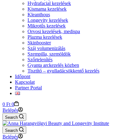
Hydrafacial kezelések
Kismama kezelések
Kleanthous
Longevity kezelések
Mikrotűs kezelések
Orvosi kezelések, medispa
Plazma kezelések
Skinbooster
Száj volumenizálás
Szempilla, szemöldök
Szőrtelenítés
Gyanta arckezelés közben
Tisztító – gyulladácsökkentő kezelés
Időpont
Kapcsolat
Partner Portal
Shopping
0
Ft
0
cart
Belépés
Search
Search
Belépés